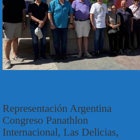
CONGRESO INTERNACIONAL
Panathlon Club Buenos
Aires
Panathlon Club Córdoba
Panathlon Club PBA ZONA
NORTE
Panathlon Distrito Argentina
23 octubre, 2025
3 febrero, 2026
Representación Argentina
Congreso Panathlon
Internacional, Las Delicias,