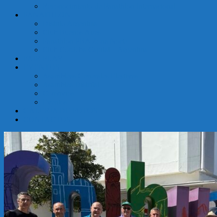
Reconocimiento de Panathlon Internacional
Argentina
PANATHLON
Distrito Argentina
Club Buenos Aires
Panathlon PBA Zona Norte
Club Córdoba Capital – Argentina
FAIR PLAY
EVENTOS
Asambleas Generales Electivas
Asamblea Distrital
Convivios
Eventos
GALERÍA DE FOTOS
CONTACTOS