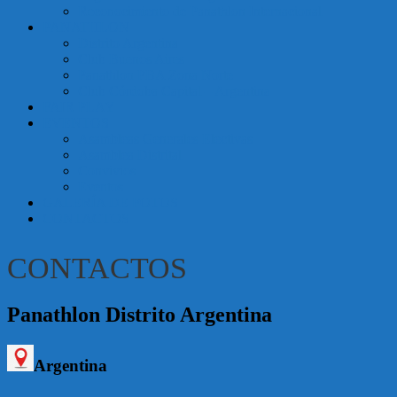
Reconocimiento de Panathlon Internacional
Argentina
PANATHLON
Distrito Argentina
Club Buenos Aires
Panathlon PBA Zona Norte
Club Córdoba Capital – Argentina
FAIR PLAY
EVENTOS
Asambleas Generales Electivas
Asamblea Distrital
Convivios
Eventos
GALERÍA DE FOTOS
CONTACTOS
CONTACTOS
Panathlon Distrito Argentina
Argentina