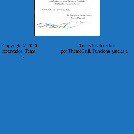
Copyright © 2026
Panathlon Argentina
. Todos los derechos
reservados. Tema:
ColorNews
por ThemeGrill. Funciona gracias a
WordPress
.