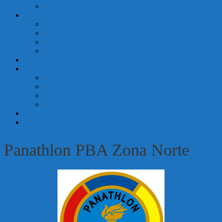
Reconocimiento de Panathlon Internacional
Argentina
PANATHLON
Distrito Argentina
Club Buenos Aires
Panathlon PBA Zona Norte
Club Córdoba Capital – Argentina
FAIR PLAY
EVENTOS
Asambleas Generales Electivas
Asamblea Distrital
Convivios
Eventos
GALERÍA DE FOTOS
CONTACTOS
Panathlon PBA Zona Norte