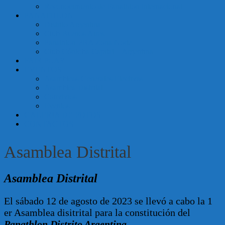
Reconocimiento de Panathlon Internacional
Argentina
PANATHLON
Distrito Argentina
Club Buenos Aires
Panathlon PBA Zona Norte
Club Córdoba Capital – Argentina
FAIR PLAY
EVENTOS
Asambleas Generales Electivas
Asamblea Distrital
Convivios
Eventos
GALERÍA DE FOTOS
CONTACTOS
Asamblea Distrital
Asamblea Distrital
El sábado 12 de agosto de 2023 se llevó a cabo la 1
er Asamblea disitrital para la constitución del
Panathlon Distrito Argentina
.