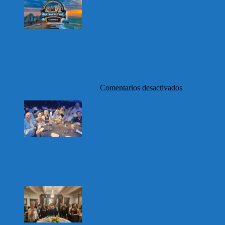
16 to. Campeonato Mundial de Maxibasquet
FIMBA, Mar del Plata – Panathlon Distrito
Argentina
en
3 septiembre, 2023
Panathlon
Comentarios desactivados
16
to.
Campeonato
Mundial
de
Maxibasquet
FIMBA,
Gala del Comité Olimpico 2025
Mar
del
20 diciembre, 2025
Panathlon
0
Plata
–
Panathlon
Distrito
Argentina