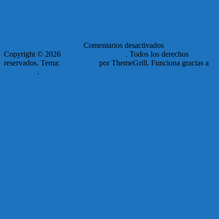
-
Presentación
Homenaje de Ajedrez al Panathlon Club Buenos
Liliana
Aires
Altamirano
en
12 junio, 2023
Panathlon
Comentarios desactivados
Homenaje
Copyright © 2026
Panathlon Argentina
. Todos los derechos
de
reservados. Tema:
ColorNews
por ThemeGrill. Funciona gracias a
Ajedrez
WordPress
.
al
Panathlon
Club
Buenos
Aires