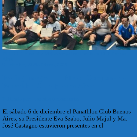
DEPORTES
eventos
Mejor compañero
Panathlon Club Buenos
Aires
9 diciembre, 2025
4 febrero, 2026
Racing Integrado – Mejor Compañero-
Panathlon Club Buenos Aires
Publicado por: Panathlon
0 comentarios
El sábado 6 de diciembre el Panathlon Club Buenos
Aires, su Presidente Eva Szabo, Julio Majul y Ma.
José Castagno estuvieron presentes en el