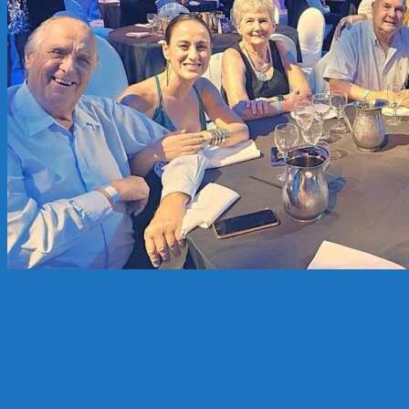
HOMENAJE
Panathlon acompaña
Panathlon Club Buenos
Aires
Panathlon Club Córdoba
Panathlon Club PBA ZONA
NORTE
Panathlon Distrito Argentina
Sin categoría
20 diciembre, 2025
4 febrero, 2026
Gala del Comité Olimpico 2025
Publicado por: Panathlon
0 comentarios