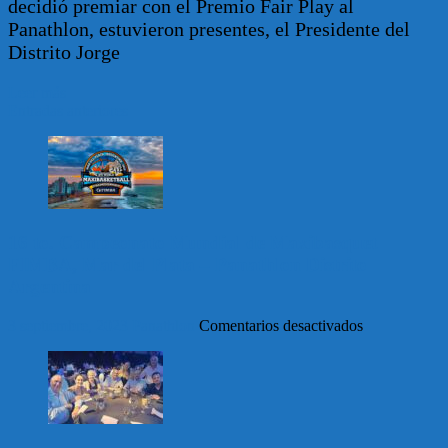
decidió premiar con el Premio Fair Play al
Panathlon, estuvieron presentes, el Presidente del
Distrito Jorge
Leer más
Navegación
Entradas anteriores
de
entradas
16 to. Campeonato Mundial de Maxibasquet
FIMBA, Mar del Plata – Panathlon Distrito
Argentina
en
3 septiembre, 2023
Panathlon
Comentarios desactivados
16
to.
Campeonato
Mundial
de
Maxibasquet