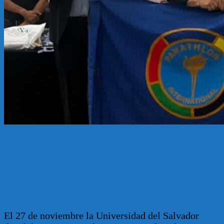
eventos
Panathlon Club Buenos Aires
27 noviembre, 2025
4 febrero, 2026
Universidad del Salvador Premio Fair
Play al Panathlon Club Buenos Aires 2025
Publicado por: Panathlon
0 comentarios
El 27 de noviembre la Universidad del Salvador