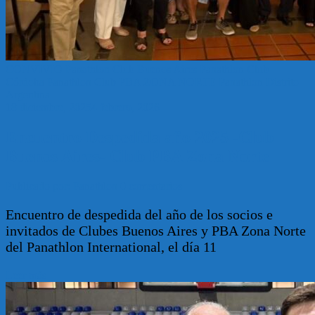
CONVIVIO
Panathlon Club Buenos Aires
Panathlon Club
Córdoba
Panathlon Club PBA ZONA NORTE
Panathlon Distrito
Argentina
18 diciembre, 2025
4 febrero, 2026
Encuentro Despedida año 2025 -Club
Buenos Aires- Club PBA Zona Norte
Publicado por: Panathlon
0 comentarios
Encuentro de despedida del año de los socios e
invitados de Clubes Buenos Aires y PBA Zona Norte
del Panathlon International, el día 11
Leer más