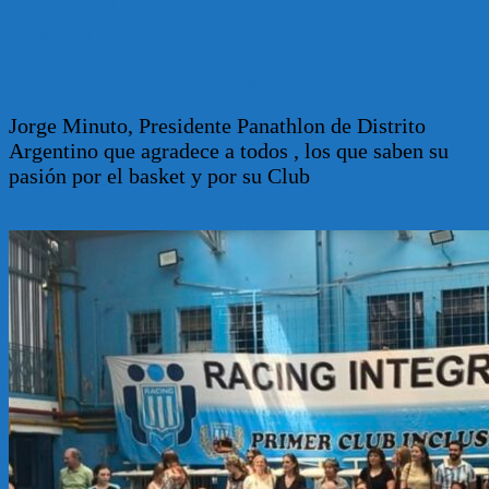
Presidente de Panathlon Distrito
Argentina
Publicado por: Panathlon
0 comentarios
Jorge Minuto, Presidente Panathlon de Distrito
Argentino que agradece a todos , los que saben su
pasión por el basket y por su Club
Leer más