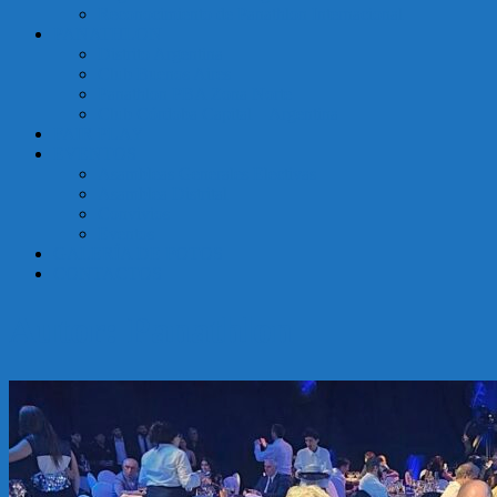
Reconocimiento de Panathlon Internacional
Argentina
PANATHLON
Distrito Argentina
Club Buenos Aires
Panathlon PBA Zona Norte
Club Córdoba Capital – Argentina
FAIR PLAY
EVENTOS
Asambleas Generales Electivas
Asamblea Distrital
Convivios
Eventos
GALERÍA DE FOTOS
CONTACTOS
Autor:
Panathlon