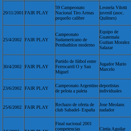
59 Campeonato
Leonela Vilotti
29/11/2001
FAIR PLAY
Nacional Tiro Armas
juvenil (asoc.
pequeño calibre
Quilmes)
Equipo de
Campeonato
Guatemala
25/4/2002
FAIR PLAY
Sudamericano de
Guitian Moralez
Penthathlon moderno
Salazar
Partido de fútbol entre
Jugador Mario
30/4/2002
FAIR PLAY
Ferrocarril O y San
Marcelo
Miguel
Campeonato Argentino
deportistas
23/6/2002
FAIR PLAY
de pelota a paleta
individuales
Rechazo de oferta de
Jose Meolans
25/6/2002
FAIR PLAY
club Sabadel- España
nadador
Final nacional 2001
competencias
Cintia Aguilar