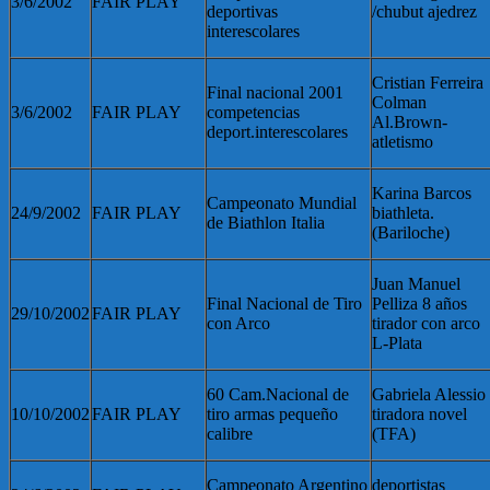
3/6/2002
FAIR PLAY
deportivas
/chubut ajedrez
interescolares
Cristian Ferreira
Final nacional 2001
Colman
3/6/2002
FAIR PLAY
competencias
Al.Brown-
deport.interescolares
atletismo
Karina Barcos
Campeonato Mundial
24/9/2002
FAIR PLAY
biathleta.
de Biathlon Italia
(Bariloche)
Juan Manuel
Final Nacional de Tiro
Pelliza 8 años
29/10/2002
FAIR PLAY
con Arco
tirador con arco
L-Plata
60 Cam.Nacional de
Gabriela Alessio
10/10/2002
FAIR PLAY
tiro armas pequeño
tiradora novel
calibre
(TFA)
Campeonato Argentino
deportistas