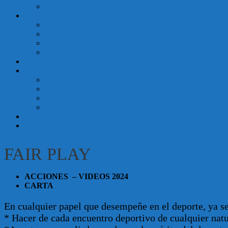
Reconocimiento de Panathlon Internacional
Argentina
PANATHLON
Distrito Argentina
Club Buenos Aires
Panathlon PBA Zona Norte
Club Córdoba Capital – Argentina
FAIR PLAY
EVENTOS
Asambleas Generales Electivas
Asamblea Distrital
Convivios
Eventos
GALERÍA DE FOTOS
CONTACTOS
FAIR PLAY
ACCIONES – VIDEOS 2024
DÍA MUNDIAL DEL FAIR
CARTA
En cualquier papel que desempeñe en el deporte, ya s
* Hacer de cada encuentro deportivo de cualquier natu