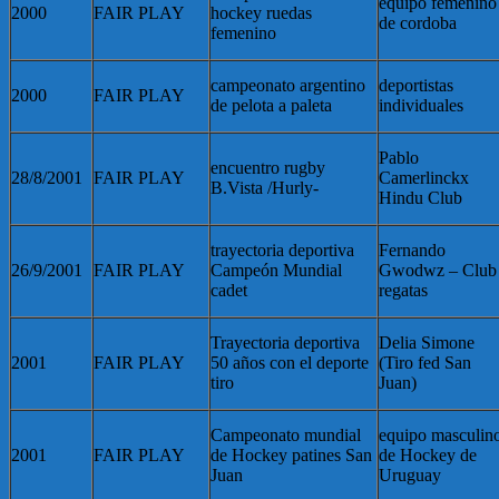
equipo femenino
2000
FAIR PLAY
hockey ruedas
de cordoba
femenino
campeonato argentino
deportistas
2000
FAIR PLAY
de pelota a paleta
individuales
Pablo
encuentro rugby
28/8/2001
FAIR PLAY
Camerlinckx
B.Vista /Hurly-
Hindu Club
trayectoria deportiva
Fernando
26/9/2001
FAIR PLAY
Campeón Mundial
Gwodwz – Club
cadet
regatas
Trayectoria deportiva
Delia Simone
2001
FAIR PLAY
50 años con el deporte
(Tiro fed San
tiro
Juan)
Campeonato mundial
equipo masculin
2001
FAIR PLAY
de Hockey patines San
de Hockey de
Juan
Uruguay