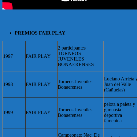
PREMIOS FAIR PLAY
2 participantes
TORNEOS
1997
FAIR PLAY
JUVENILES
BONAERENSES
Luciano Arrieta 
Torneos Juveniles
1998
FAIR PLAY
Juan del Valle
Bonaerenses
(Cañuelas)
pelota a paleta y
Torneos Juveniles
gimnasia
1999
FAIR PLAY
Bonaerenses
deportiva
famenina
Campeonato Nac. De