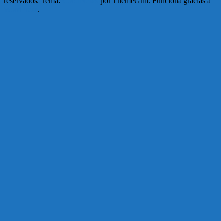
reservados. Tema:
ColorNews
por ThemeGrill. Funciona gracias a
WordPress
.