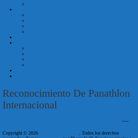
Reconocimiento de Panathlon Internacional
Argentina
PANATHLON
Distrito Argentina
Club Buenos Aires
Panathlon PBA Zona Norte
Club Córdoba Capital – Argentina
FAIR PLAY
EVENTOS
Asambleas Generales Electivas
Asamblea Distrital
Convivios
Eventos
GALERÍA DE FOTOS
CONTACTOS
Reconocimiento De Panathlon
Internacional
76P-23- Argentina-costituzione Distretto-ago23
—
Copyright © 2026
Panathlon Argentina
. Todos los derechos