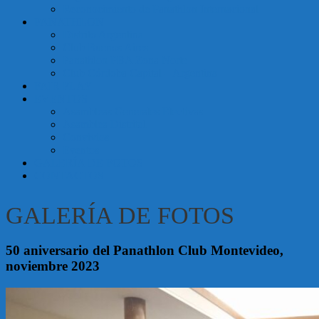
Reconocimiento de Panathlon Internacional
Argentina
PANATHLON
Distrito Argentina
Club Buenos Aires
Panathlon PBA Zona Norte
Club Córdoba Capital – Argentina
FAIR PLAY
EVENTOS
Asambleas Generales Electivas
Asamblea Distrital
Convivios
Eventos
GALERÍA DE FOTOS
CONTACTOS
GALERÍA DE FOTOS
50 aniversario del Panathlon Club Montevideo,
noviembre 2023