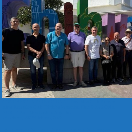
CONGRESO INTERNACIONAL
Panathlon Club Buenos
Aires
Panathlon Club Córdoba
Panathlon Club PBA ZONA
NORTE
Panathlon Distrito Argentina
23 octubre, 2025
3 febrero, 2026
Representación Argentina Congreso