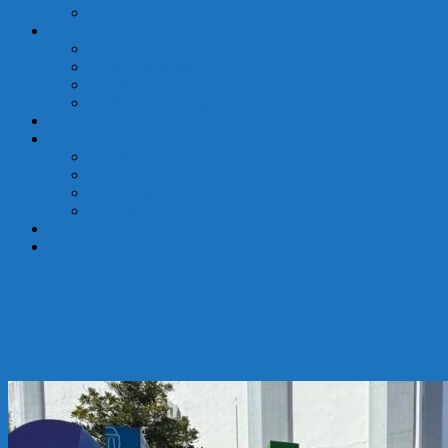
Reconocimiento de Panathlon Internacional
Argentina
PANATHLON
Distrito Argentina
Club Buenos Aires
Panathlon PBA Zona Norte
Club Córdoba Capital – Argentina
FAIR PLAY
EVENTOS
Asambleas Generales Electivas
Asamblea Distrital
Convivios
Eventos
GALERÍA DE FOTOS
CONTACTOS
CONGRESO
INTERNACIONAL