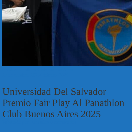
eventos
Panathlon Club Buenos Aires
27 noviembre, 2025
4 febrero, 2026
Universidad Del Salvador
Premio Fair Play Al Panathlon
Club Buenos Aires 2025
Publicado por: Panathlon
0 comentarios