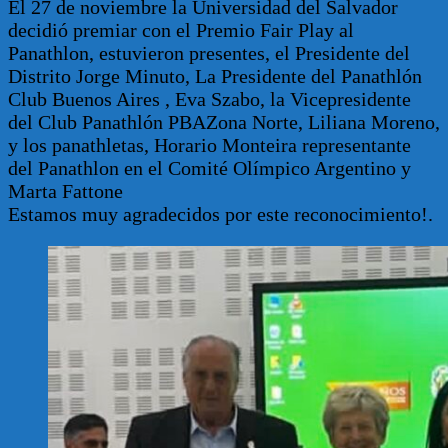
El 27 de noviembre la Universidad del Salvador
decidió premiar con el Premio Fair Play al
Panathlon, estuvieron presentes, el Presidente del
Distrito Jorge Minuto, La Presidente del Panathlón
Club Buenos Aires , Eva Szabo, la Vicepresidente
del Club Panathlón PBAZona Norte, Liliana Moreno,
y los panathletas, Horario Monteira representante
del Panathlon en el Comité Olímpico Argentino y
Marta Fattone
Estamos muy agradecidos por este reconocimiento!.