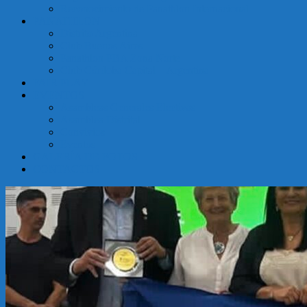
Reconocimiento de Panathlon Internacional
Argentina
PANATHLON
Distrito Argentina
Club Buenos Aires
Panathlon PBA Zona Norte
Club Córdoba Capital – Argentina
FAIR PLAY
EVENTOS
Asambleas Generales Electivas
Asamblea Distrital
Convivios
Eventos
GALERÍA DE FOTOS
CONTACTOS