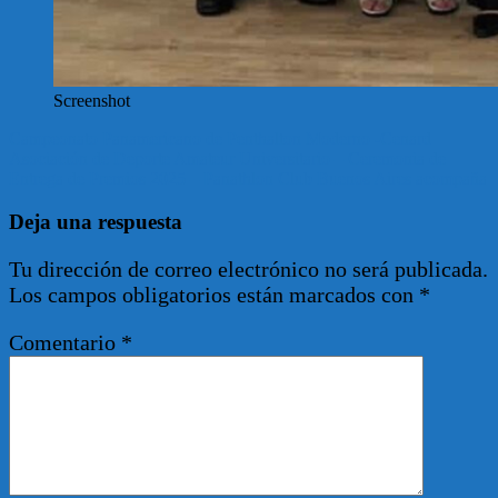
Screenshot
Navegación
Campeonato Panamericano de Penthalton Moderno -Cenard
Asociación de Deporte Amateur Universitario – Ceremonia de
de
Entrega de Premios 2025 – Panathlon Club Buenos Aires acompaña
entradas
Deja una respuesta
Tu dirección de correo electrónico no será publicada.
Los campos obligatorios están marcados con
*
Comentario
*