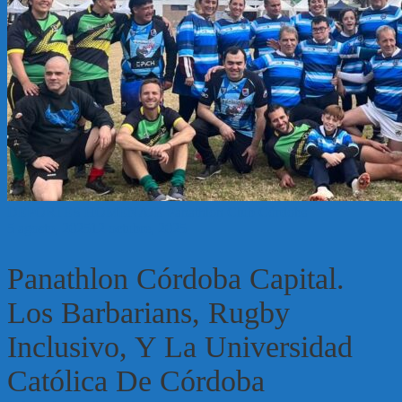
DEPORTES
HOMENAJE
Panathlon Club Córdoba
5 agosto, 2025
12 octubre, 2025
Panathlon Córdoba Capital.
Los Barbarians, Rugby
Inclusivo, Y La Universidad
Católica De Córdoba