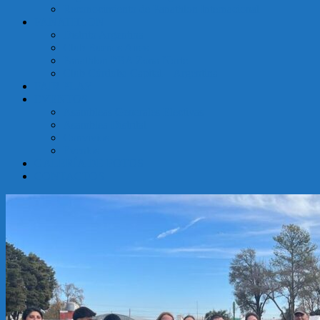
Reconocimiento de Panathlon Internacional
Argentina
PANATHLON
Distrito Argentina
Club Buenos Aires
Panathlon PBA Zona Norte
Club Córdoba Capital – Argentina
FAIR PLAY
EVENTOS
Asambleas Generales Electivas
Asamblea Distrital
Convivios
Eventos
GALERÍA DE FOTOS
CONTACTOS