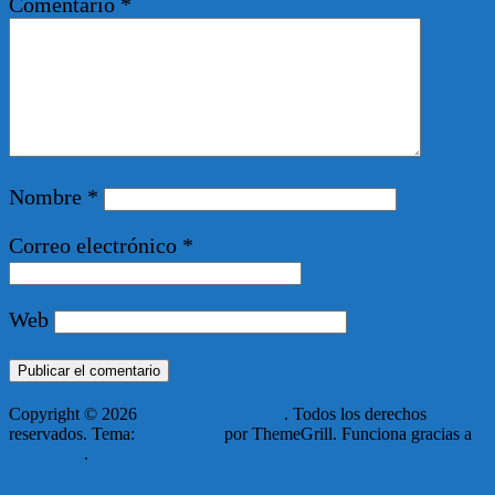
Comentario
*
Nombre
*
Correo electrónico
*
Web
Copyright © 2026
Panathlon Argentina
. Todos los derechos
reservados. Tema:
ColorNews
por ThemeGrill. Funciona gracias a
WordPress
.