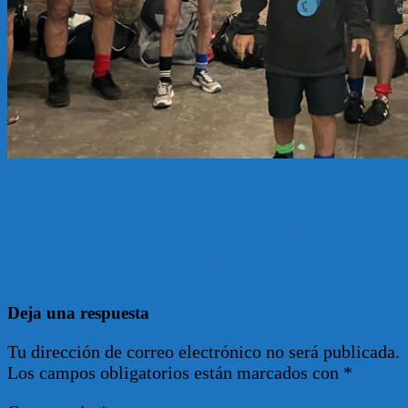
Navegación
Panathlon Córdoba capital. Torneo Unificado de Ajedrez de la
federación (FAPC) y la Asociación (AAC)
de
Panathlon Zona Norte en los ll Juegos Panamericanos Asunción
entradas
2025 – Voluntariados
Deja una respuesta
Tu dirección de correo electrónico no será publicada.
Los campos obligatorios están marcados con
*