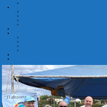
Reconocimiento de Panathlon Internacional
Argentina
PANATHLON
Distrito Argentina
Club Buenos Aires
Panathlon PBA Zona Norte
Club Córdoba Capital – Argentina
FAIR PLAY
EVENTOS
Asambleas Generales Electivas
Asamblea Distrital
Convivios
Eventos
GALERÍA DE FOTOS
CONTACTOS