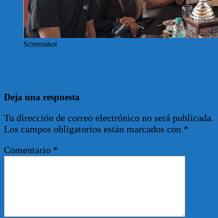
Screenshot
Navegación
Juegos Sudamericanos escolares- Panathlon Club Buenos Aires
Torneo de Colegios en Universidad del Salvador Panathlon Club
de
Buenos Aires –
entradas
Deja una respuesta
Tu dirección de correo electrónico no será publicada.
Los campos obligatorios están marcados con
*
Comentario
*