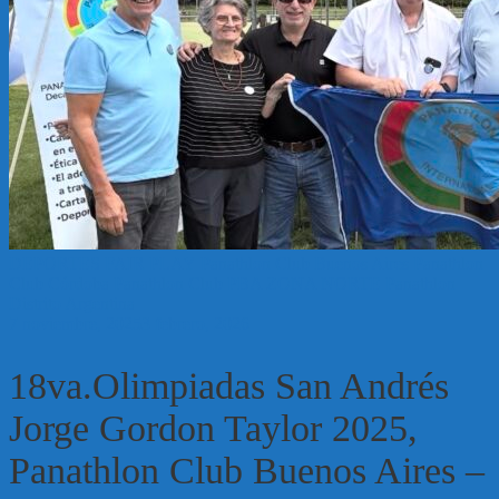
DEPORTES
FAIR PLAY
Panathlon Club Buenos Aires
Panathlon
Club Córdoba
Panathlon Club PBA ZONA NORTE
Panathlon
Distrito Argentina
7 noviembre, 2025
3 febrero, 2026
18va.Olimpiadas San Andrés
Jorge Gordon Taylor 2025,
Panathlon Club Buenos Aires –